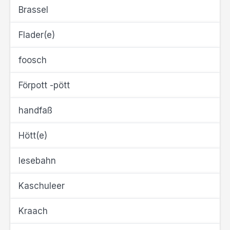
Brassel
Flader(e)
foosch
Förpott -pött
handfaß
Hött(e)
Iesebahn
Kaschuleer
Kraach