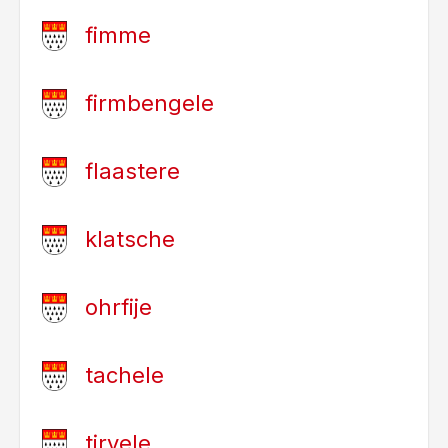
fimme
firmbengele
flaastere
klatsche
ohrfije
tachele
tirvele