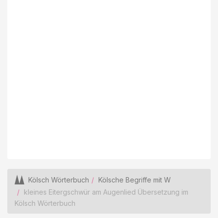
Kölsch Wörterbuch
Kölsche Begriffe mit W
kleines Eitergschwür am Augenlied Übersetzung im
Kölsch Wörterbuch