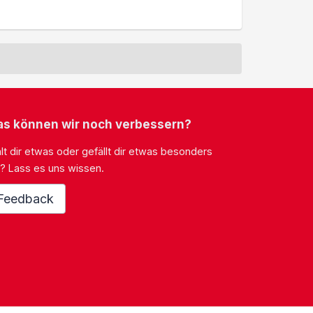
s können wir noch verbessern?
lt dir etwas oder gefällt dir etwas besonders
? Lass es uns wissen.
Feedback