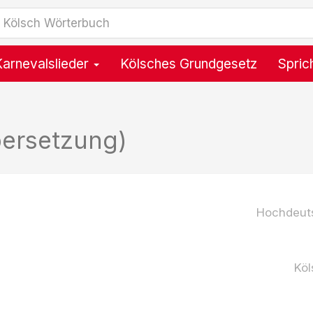
Karnevalslieder
Kölsches Grundgesetz
Spric
ersetzung)
Hochdeut
Köl