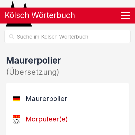
Kölsch Wörterbuch
Tog
Maurerpolier
(Übersetzung)
Maurerpolier
Morpuleer(e)