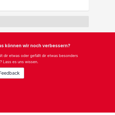
s können wir noch verbessern?
lt dir etwas oder gefällt dir etwas besonders
? Lass es uns wissen.
Feedback