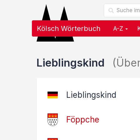
Kölsch Wörterbuch
A-Z
Lieblingskind
(Übe
Lieblingskind
Föppche