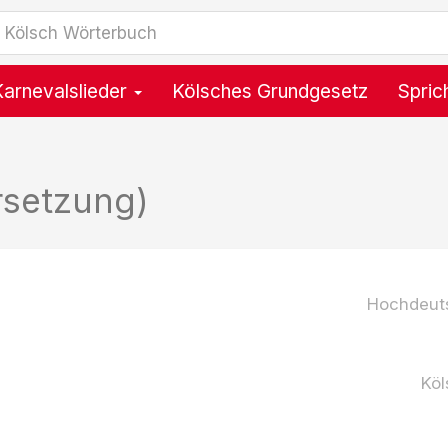
Karnevalslieder
Kölsches Grundgesetz
Spric
rsetzung)
Hochdeut
Köl