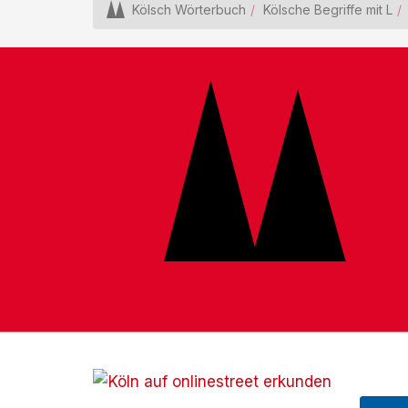
Kölsch Wörterbuch
Kölsche Begriffe mit L