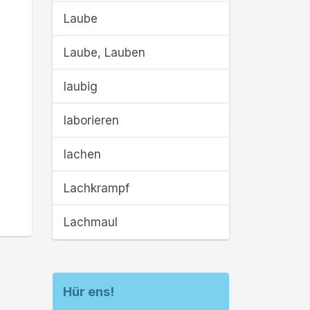
Laube
Laube, Lauben
laubig
laborieren
lachen
Lachkrampf
Lachmaul
Hür ens!