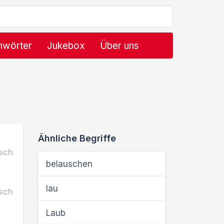
hwörter
Jukebox
Über uns
Ähnliche Begriffe
sch
belauschen
lau
sch
Laub