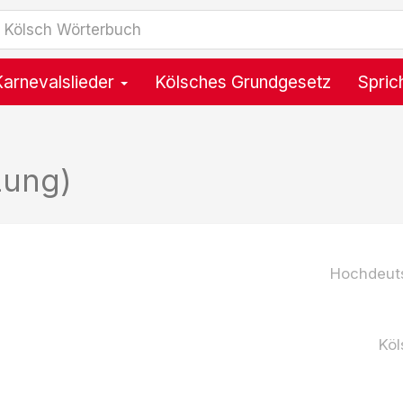
Karnevalslieder
Kölsches Grundgesetz
Spric
zung)
Hochdeut
Köl