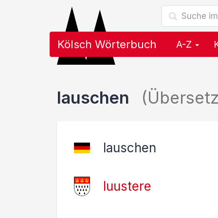
Kölsch Wörterbuch
A-Z
lauschen
(Überset
lauschen
luustere