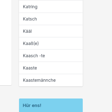
Katring
Katsch
Kääl
Kaaß(e)
Kaasch -te
Kaaste
Kaastemännche
Hür ens!