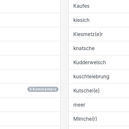
Kaufes
kiesich
Kiesmetz(e)r
knatsche
Kudderwelsch
kuschteiebrung
6 Kommentare
Kutschei(e)
meer
Mimche(r)