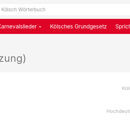
Karnevalslieder
Kölsches Grundgesetz
Spric
zung)
Köl
Hochdeut