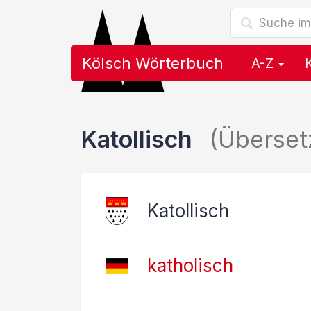
Kölsch Wörterbuch
A-Z
Katollisch
(Überset
Katollisch
katholisch