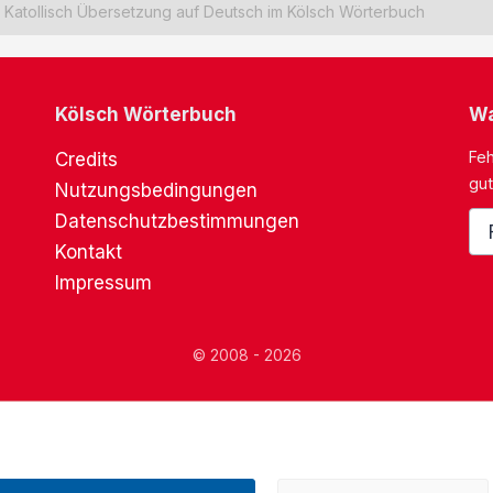
Katollisch Übersetzung auf Deutsch im Kölsch Wörterbuch
Kölsch Wörterbuch
Wa
Feh
Credits
gut
Nutzungsbedingungen
Datenschutzbestimmungen
Kontakt
Impressum
© 2008 - 2026