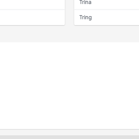
Trina
Tring