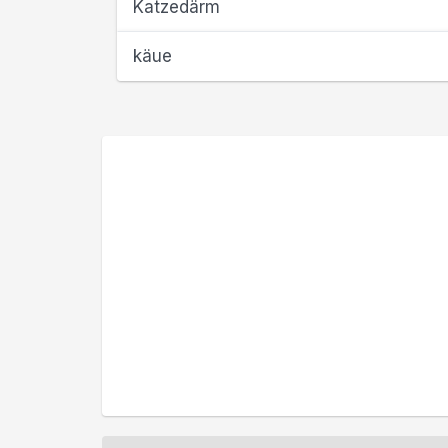
Katzedärm
käue