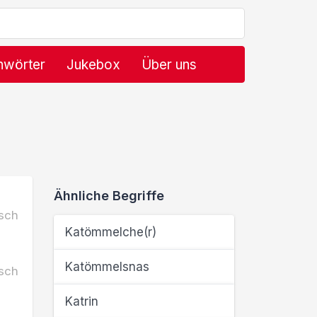
hwörter
Jukebox
Über uns
Ähnliche Begriffe
sch
Katömmelche(r)
Katömmelsnas
sch
Katrin