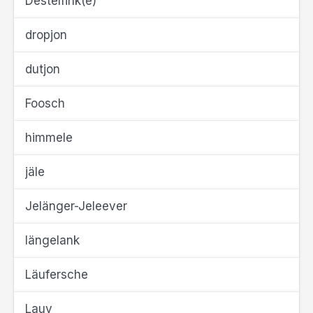
Destelfink(e)
dropjon
dutjon
Foosch
himmele
jäle
Jelänger-Jeleever
längelank
Läufersche
Lauv