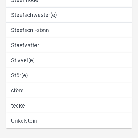
Steefmoder
Steefschwester(e)
Steefson -sönn
Steefvatter
Stivvel(e)
Stör(e)
störe
tecke
Unkelstein