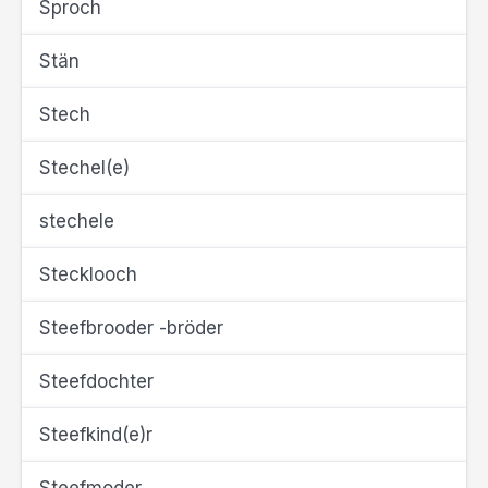
Sproch
Stän
Stech
Stechel(e)
stechele
Stecklooch
Steefbrooder -bröder
Steefdochter
Steefkind(e)r