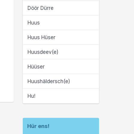
Döör Dürre
Huus
Huus Hüser
Huusdeev(e)
Hüüser
Huushäldersch(e)
Hu!
Hür ens!