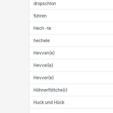
dropschlon
führen
Hech -te
hechele
Hevvan(e)
Hevvel(e)
Hevver(e)
Höhnerföttche(r)
Huck und Hück