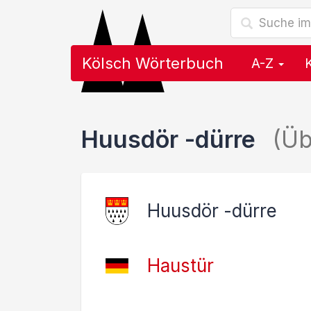
Kölsch Wörterbuch
A-Z
Huusdör -dürre
(Üb
Huusdör -dürre
Haustür