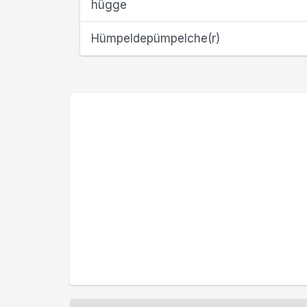
hügge
Hümpeldepümpelche(r)