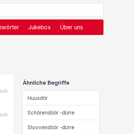
hwörter
Jukebox
Über uns
Ähnliche Begriffe
sch
Huusdör
Schörendöör -dürre
sch
Stuvvendöör -dürre