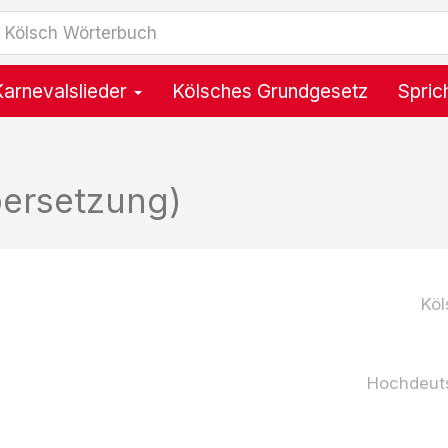
Karnevalslieder
Kölsches Grundgesetz
Spric
ersetzung)
Köl
Hochdeut