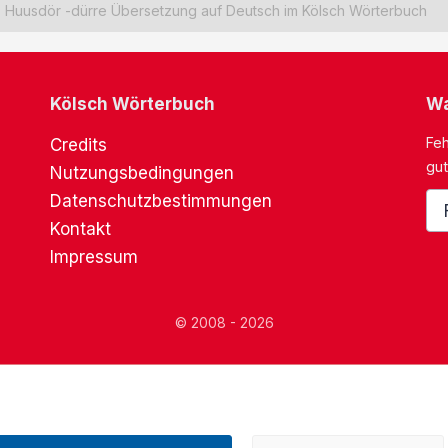
Huusdör -dürre Übersetzung auf Deutsch im Kölsch Wörterbuch
Kölsch Wörterbuch
Wa
Feh
Credits
gut
Nutzungsbedingungen
Datenschutzbestimmungen
Kontakt
Impressum
© 2008 - 2026