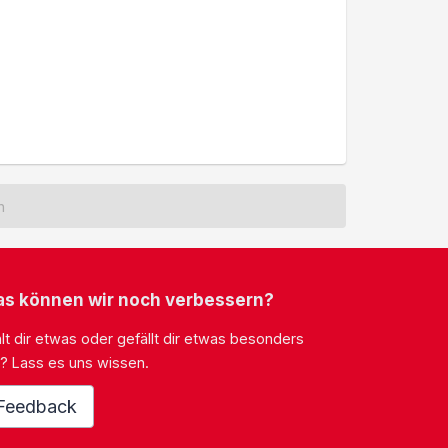
h
s können wir noch verbessern?
lt dir etwas oder gefällt dir etwas besonders
? Lass es uns wissen.
Feedback