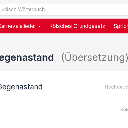
Karnevalslieder
Kölsches Grundgesetz
Spric
Gegenastand
(Übersetzung
 Gegenastand
Hochdeut
Köl