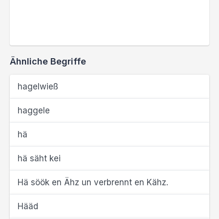
Ähnliche Begriffe
hagelwieß
haggele
hä
hä säht kei
Hä söök en Ähz un verbrennt en Kähz.
Hääd