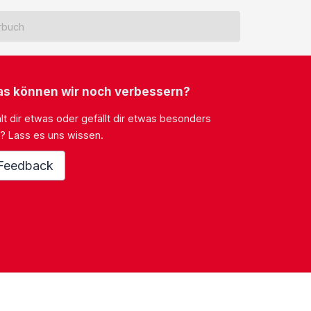
rbuch
s können wir noch verbessern?
lt dir etwas oder gefällt dir etwas besonders
? Lass es uns wissen.
Feedback