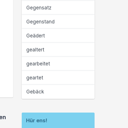
Gegensatz
Gegenstand
Geädert
gealtert
gearbeitet
geartet
Gebäck
ßen
Hür ens!