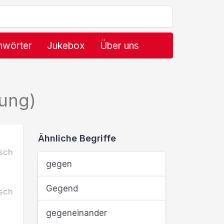
hwörter
Jukebox
Über uns
ung)
Ähnliche Begriffe
sch
gegen
Gegend
sch
gegeneinander