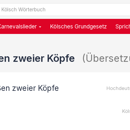
Karnevalslieder
Kölsches Grundgesetz
Spric
en zweier Köpfe
(Übersetz
en zweier Köpfe
Hochdeut
Köl