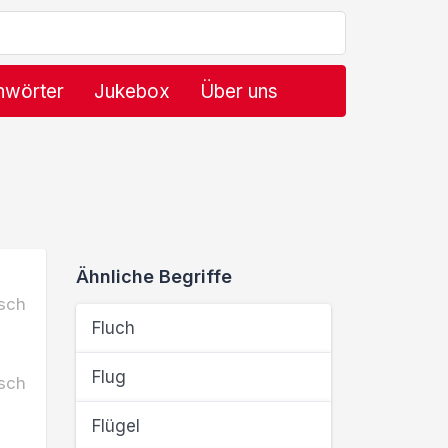
hwörter
Jukebox
Über uns
Ähnliche Begriffe
sch
Fluch
Flug
sch
Flügel