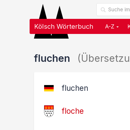
Kölsch Wörterbuch
A-Z
fluchen
(Übersetz
fluchen
floche