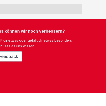
s können wir noch verbessern?
lt dir etwas oder gefällt dir etwas besonders
? Lass es uns wissen.
Feedback