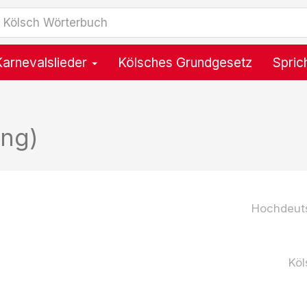
Karnevalslieder
Kölsches Grundgesetz
Spric
ung)
Hochdeut
Köl