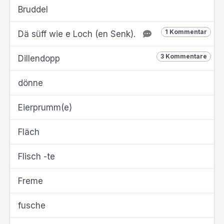
Bruddel
1 Kommentar
Dä süff wie e Loch (en Senk).
3 Kommentare
Dillendopp
dönne
Eierprumm(e)
Fläch
Flisch -te
Freme
fusche