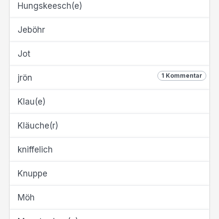
Hungskeesch(e)
Jeböhr
Jot
1 Kommentar
jrön
Klau(e)
Kläuche(r)
kniffelich
Knuppe
Möh