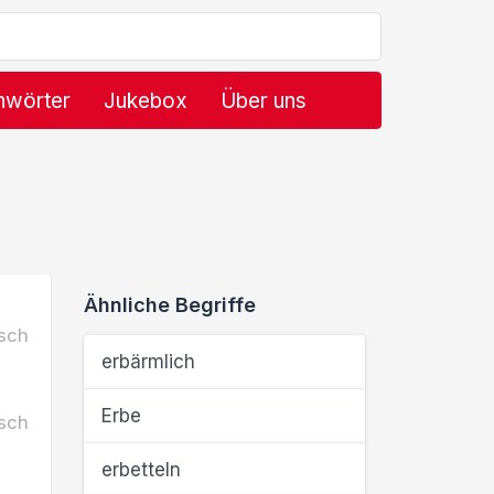
hwörter
Jukebox
Über uns
Ähnliche Begriffe
sch
erbärmlich
Erbe
sch
erbetteln