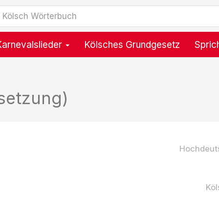
Karnevalslieder
Kölsches Grundgesetz
Spric
setzung)
Hochdeut
Köl