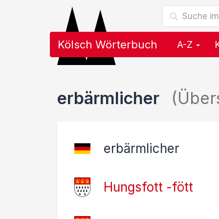
Kölsch Wörterbuch
A-Z
erbärmlicher
(Über
erbärmlicher
Hungsfott -fött