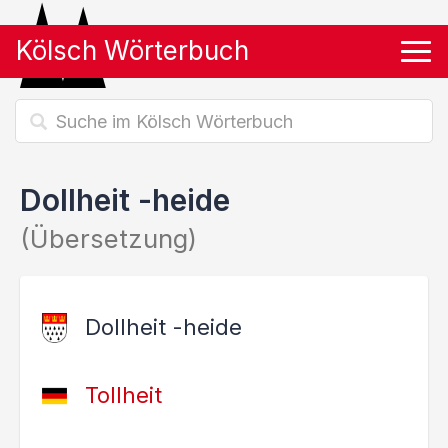
Kölsch Wörterbuch
Tog
Dollheit -heide
(Übersetzung)
Dollheit -heide
Tollheit