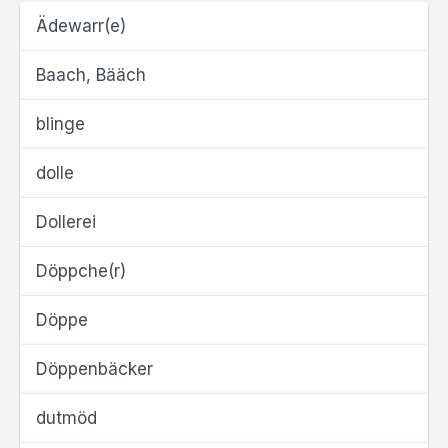
Ädewarr(e)
Baach, Bääch
blinge
dolle
Dollerei
Döppche(r)
Döppe
Döppenbäcker
dutmöd