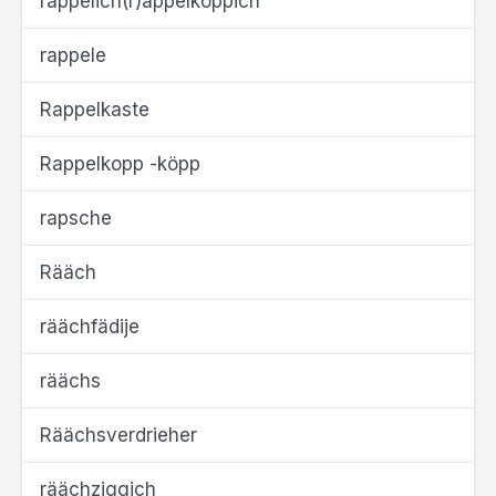
rappelich(r)appelköppich
rappele
Rappelkaste
Rappelkopp -köpp
rapsche
Rääch
räächfädije
räächs
Räächsverdrieher
räächziggich