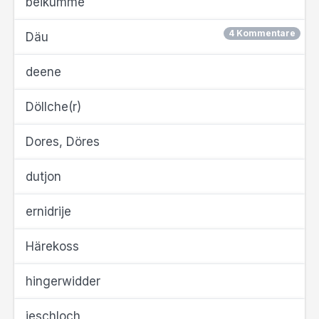
beikumme
4 Kommentare
Däu
deene
Döllche(r)
Dores, Döres
dutjon
ernidrije
Härekoss
hingerwidder
jeschloch