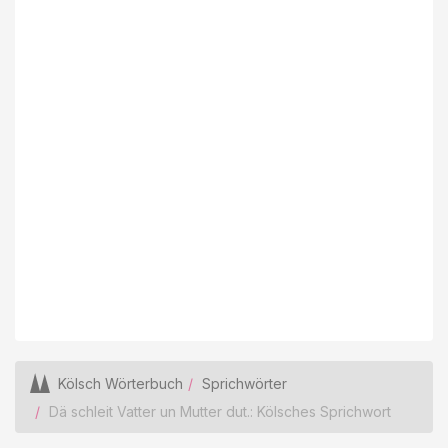
Kölsch Wörterbuch
Sprichwörter
Dä schleit Vatter un Mutter dut.: Kölsches Sprichwort