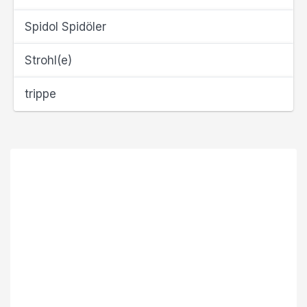
Spidol Spidöler
Strohl(e)
trippe