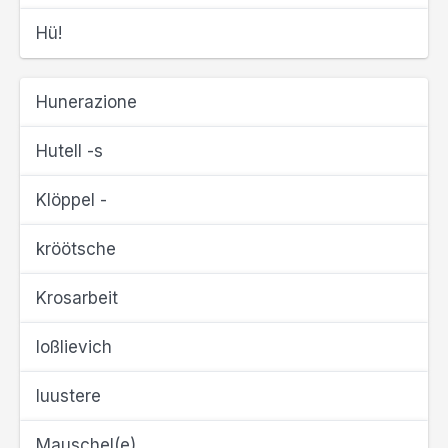
Hü!
Hunerazione
Hutell -s
Klöppel -
kröötsche
Krosarbeit
loßlievich
luustere
Mauschel(e)