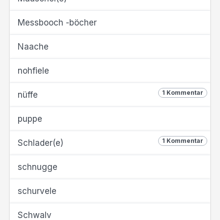
Messbooch -böcher
Naache
nohfiele
1 Kommentar
nüffe
puppe
1 Kommentar
Schlader(e)
schnugge
schurvele
Schwalv