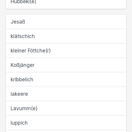
Hubbekl(e)
Jesaß
klätschich
kleiner Föttche(r)
Koßjänger
kribbelich
lakeere
Lavumm(e)
luppich