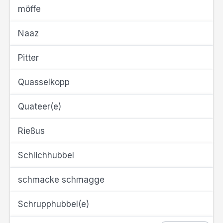
möffe
Naaz
Pitter
Quasselkopp
Quateer(e)
Rießus
Schlichhubbel
schmacke schmagge
Schrupphubbel(e)