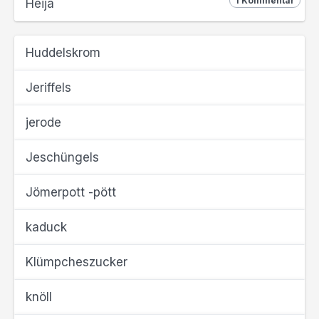
1 Kommentar
Heija
Huddelskrom
Jeriffels
jerode
Jeschüngels
Jömerpott -pött
kaduck
Klümpcheszucker
knöll