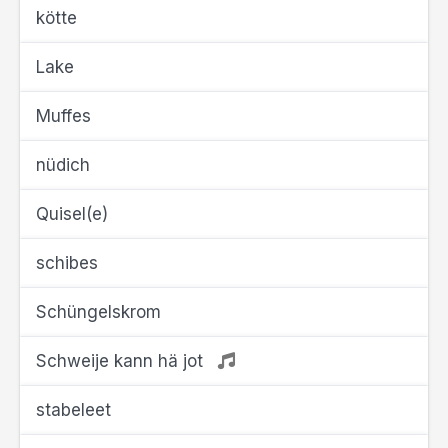
kötte
Lake
Muffes
nüdich
Quisel(e)
schibes
Schüngelskrom
Schweije kann hä jot
stabeleet