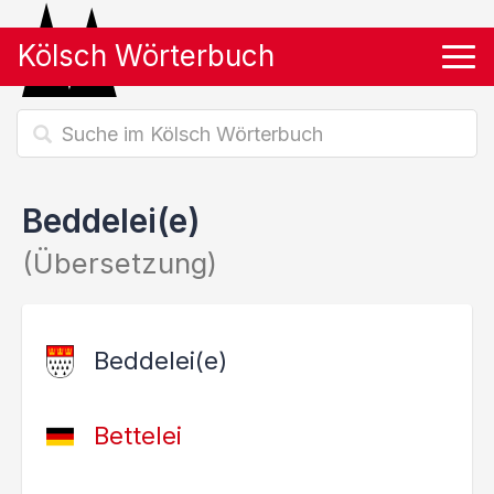
Kölsch Wörterbuch
Tog
Beddelei(e)
(Übersetzung)
Beddelei(e)
Bettelei