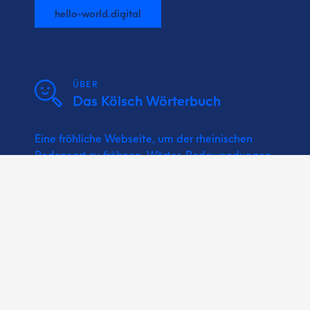
hello-world.digital
ÜBER
Das Kölsch Wörterbuch
Eine fröhliche Webseite, um der rheinischen
Redensart zu fröhnen. Wörter, Redewendungen,
Sprichwörter und Kölsche Musik bzw.
Karnevalslieder nachschlagen.
Vun un för Minsche wie do und ich!
Ein Projekt vun Hätze!
Jeden Tag ein bisschen besser!