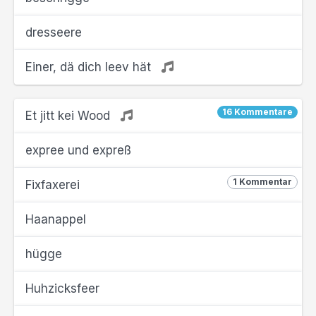
dresseere
Einer, dä dich leev hät
16 Kommentare
Et jitt kei Wood
expree und expreß
1 Kommentar
Fixfaxerei
Haanappel
hügge
Huhzicksfeer