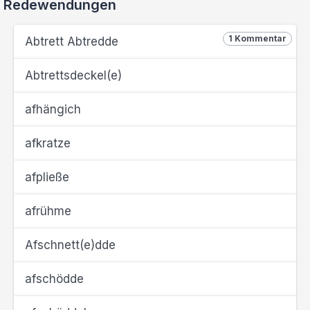
Redewendungen
1 Kommentar
Abtrett Abtredde
Abtrettsdeckel(e)
afhängich
afkratze
afpließe
afrühme
Afschnett(e)dde
afschödde