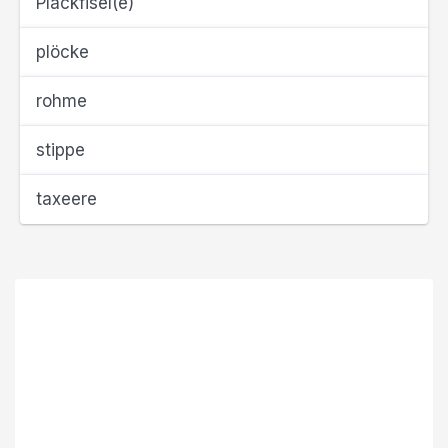
Plackfisel(e)
plöcke
rohme
stippe
taxeere