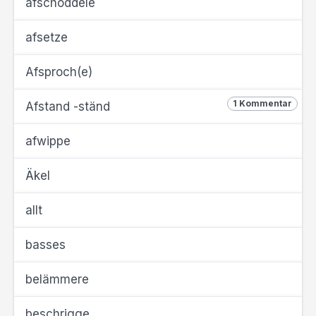
afschöddele
afsetze
Afsproch(e)
1 Kommentar
Afstand -ständ
afwippe
Äkel
allt
basses
belämmere
beschrigge