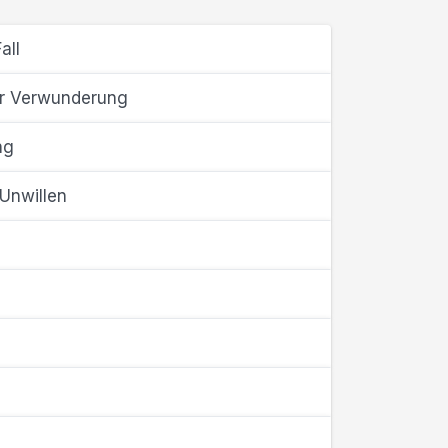
all
rr Verwunderung
ng
Unwillen