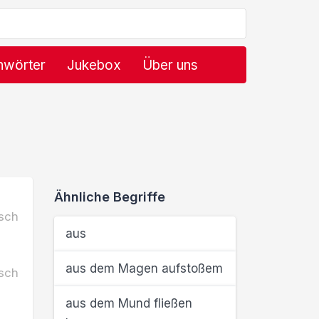
hwörter
Jukebox
Über uns
Ähnliche Begriffe
sch
aus
aus dem Magen aufstoßem
sch
aus dem Mund fließen