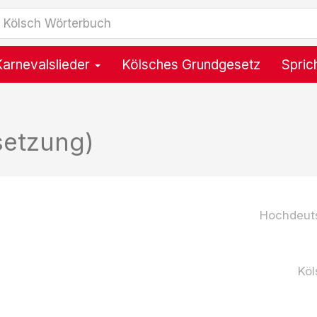
Karnevalslieder
Kölsches Grundgesetz
Spric
setzung)
Hochdeut
Köl