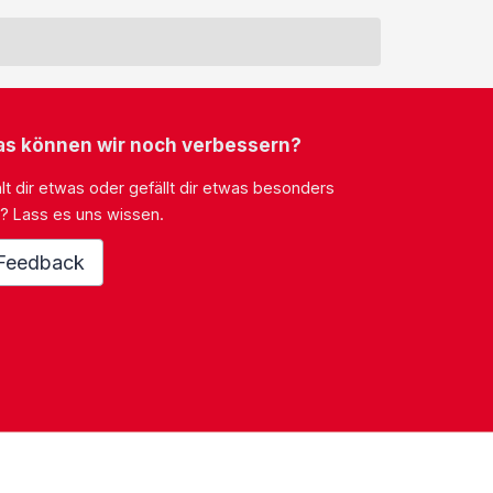
s können wir noch verbessern?
lt dir etwas oder gefällt dir etwas besonders
? Lass es uns wissen.
Feedback