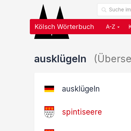
Kölsch Wörterbuch
A-Z
ausklügeln
(Übers
ausklügeln
spintiseere