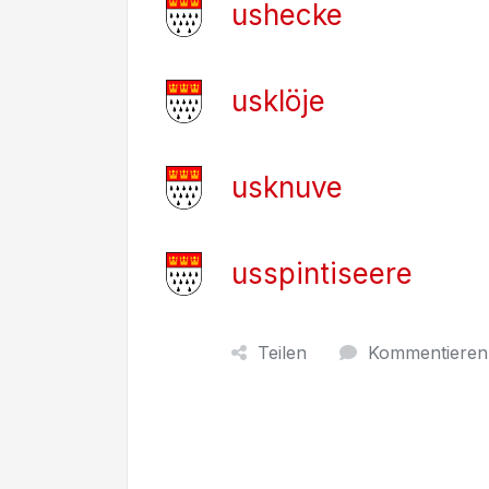
ushecke
usklöje
usknuve
usspintiseere
Teilen
Kommentieren