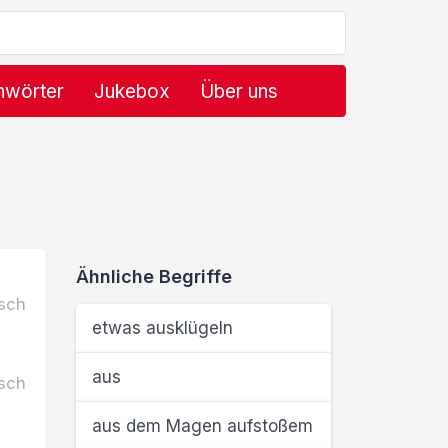
hwörter
Jukebox
Über uns
Ähnliche Begriffe
sch
etwas ausklügeln
aus
sch
aus dem Magen aufstoßem