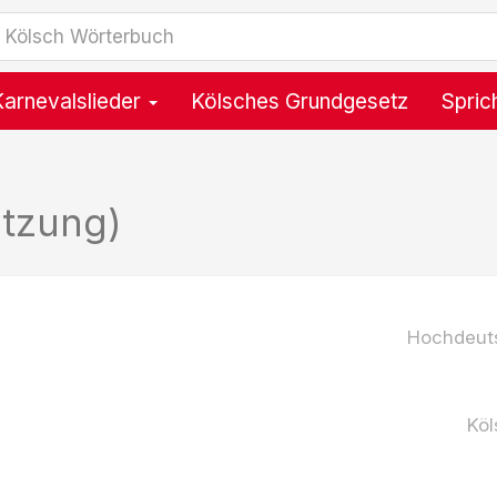
Karnevalslieder
Kölsches Grundgesetz
Spric
etzung)
Hochdeut
Köl