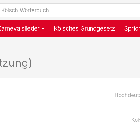
Karnevalslieder
Kölsches Grundgesetz
Spric
tzung)
Hochdeut
Köl