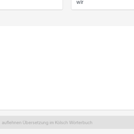
wir
auflehnen Übersetzung im Kölsch Wörterbuch