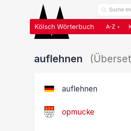
Kölsch Wörterbuch
A-Z
auflehnen
(Überse
auflehnen
opmucke