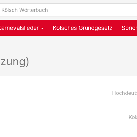
Karnevalslieder
Kölsches Grundgesetz
Spric
tzung)
Hochdeut
Köl