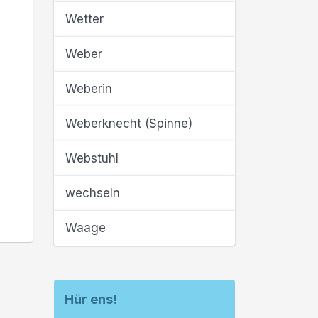
Wetter
Weber
Weberin
Weberknecht (Spinne)
Webstuhl
wechseln
Waage
Hür ens!