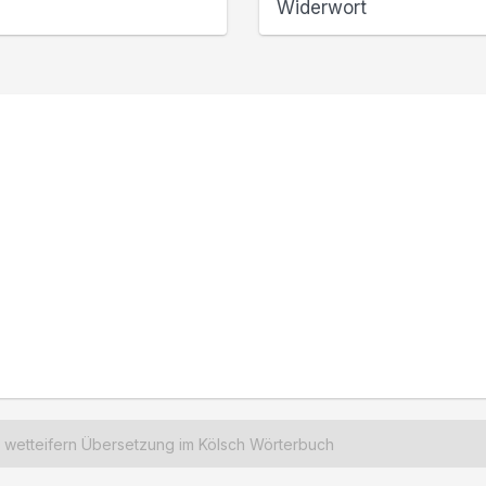
Widerwort
wetteifern Übersetzung im Kölsch Wörterbuch