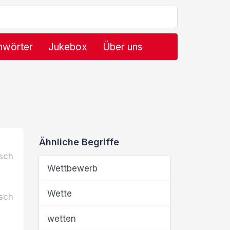
hwörter
Jukebox
Über uns
Ähnliche Begriffe
sch
Wettbewerb
Wette
sch
wetten