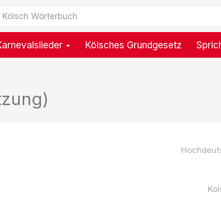
Karnevalslieder
Kölsches Grundgesetz
Spric
tzung)
Hochdeut
Köl