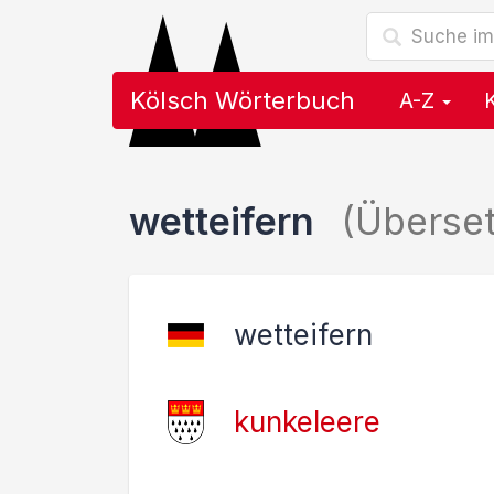
Kölsch Wörterbuch
A-Z
wetteifern
(Überse
wetteifern
kunkeleere