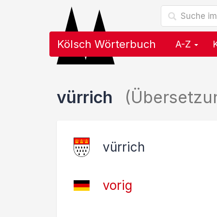
Kölsch Wörterbuch
A-Z
vürrich
(Übersetzu
vürrich
vorig