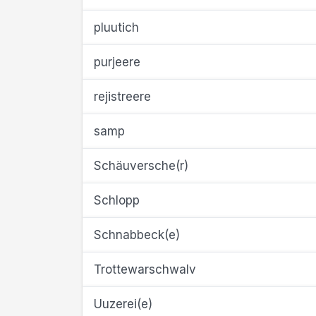
pluutich
purjeere
rejistreere
samp
Schäuversche(r)
Schlopp
Schnabbeck(e)
Trottewarschwalv
Uuzerei(e)