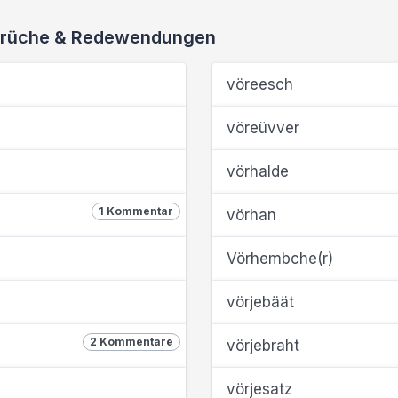
 Sprüche & Redewendungen
vöreesch
vöreüvver
vörhalde
1 Kommentar
vörhan
Vörhembche(r)
vörjebäät
2 Kommentare
vörjebraht
vörjesatz