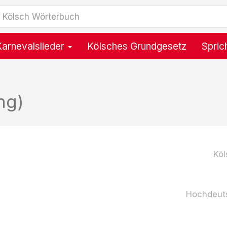
Karnevalslieder
Kölsches Grundgesetz
Spric
ng)
Köl
Hochdeut