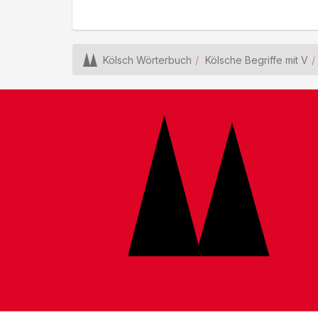
Kölsch Wörterbuch
Kölsche Begriffe mit V