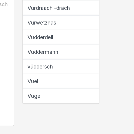
sch
Vürdraach -dräch
Vürwetznas
Vüdderdeil
Vüddermann
vüddersch
Vuel
Vugel