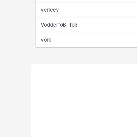
verleev
Vödderfoß -föß
vöre