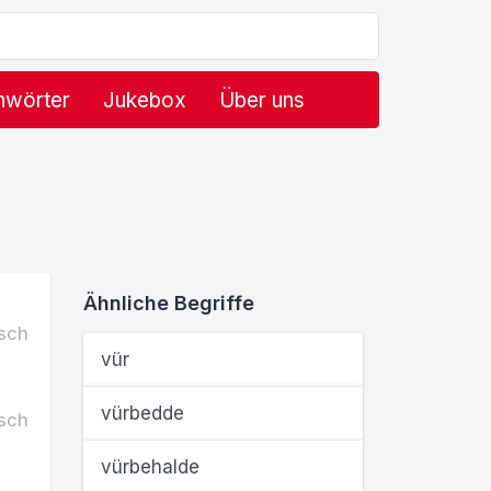
hwörter
Jukebox
Über uns
Ähnliche Begriffe
sch
vür
vürbedde
sch
vürbehalde