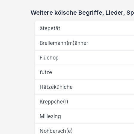
Weitere kölsche Begriffe, Lieder,
ätepetät
Brellemann(m)änner
Flüchop
futze
Hätzekühlche
Kreppche(r)
Millezing
Nohbersch(e)