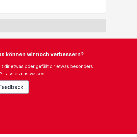
s können wir noch verbessern?
lt dir etwas oder gefällt dir etwas besonders
? Lass es uns wissen.
Feedback