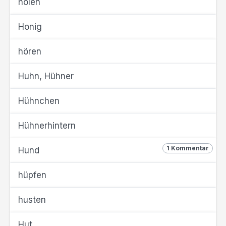
holen
Honig
hören
Huhn, Hühner
Hühnchen
Hühnerhintern
1 Kommentar
Hund
hüpfen
husten
Hut