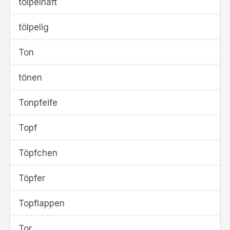
tölpelhaft
tölpelig
Ton
tönen
Tonpfeife
Topf
Töpfchen
Töpfer
Topflappen
Tor