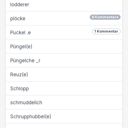
lodderer
8 Kommentare
plöcke
1 Kommentar
Puckel .e
Püngel(e)
Püngelche _r
Reuz(e)
Schlopp
schmuddelich
Schrupphubbel(e)