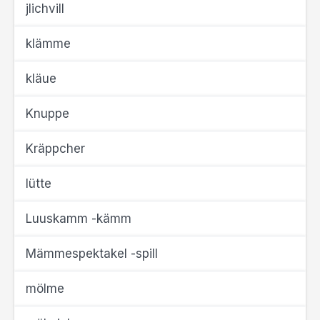
jlichvill
klämme
kläue
Knuppe
Kräppcher
lütte
Luuskamm -kämm
Mämmespektakel -spill
mölme