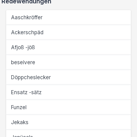
Redewendungen
Aaschkröffer
Ackerschpäd
Afjoß -jöß
beseivere
Döppcheslecker
Ensatz -sätz
Funzel
Jekaks