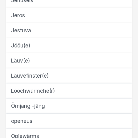
Jenüsels
Jeros
Jestuva
Jööu(e)
Läuv(e)
Läuvefinster(e)
Lööchwürmche(r)
Ömjang -jäng
openeus
Opjewärms