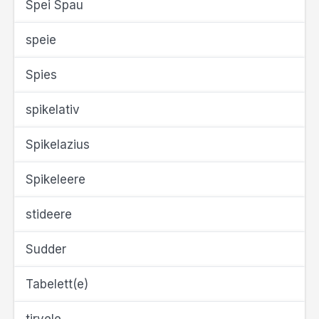
Spei Spau
speie
Spies
spikelativ
Spikelazius
Spikeleere
stideere
Sudder
Tabelett(e)