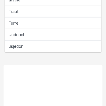
tirvele
Traut
Turre
Undooch
usjedon