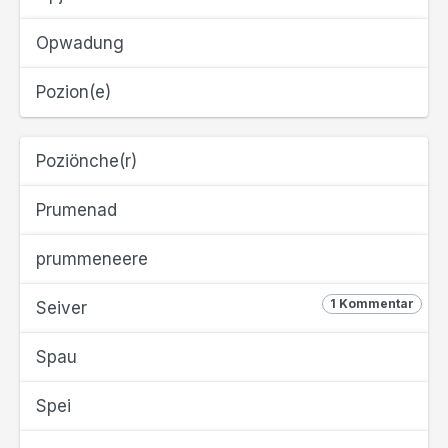
Opwadung
Pozion(e)
Poziönche(r)
Prumenad
prummeneere
1 Kommentar
Seiver
Spau
Spei