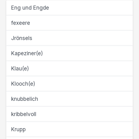
Eng und Engde
fexeere
Jrönsels
Kapeziner(e)
Klau(e)
Klooch(e)
knubbelich
kribbelvoll
Krupp