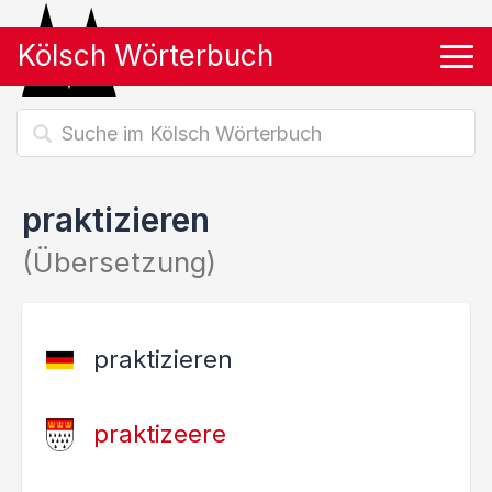
Kölsch Wörterbuch
Tog
praktizieren
(Übersetzung)
praktizieren
praktizeere