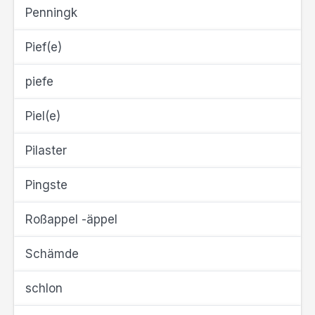
Penningk
Pief(e)
piefe
Piel(e)
Pilaster
Pingste
Roßappel -äppel
Schämde
schlon