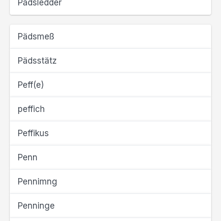
Pädsledder
Pädsmeß
Pädsstätz
Peff(e)
peffich
Peffikus
Penn
Pennimng
Penninge