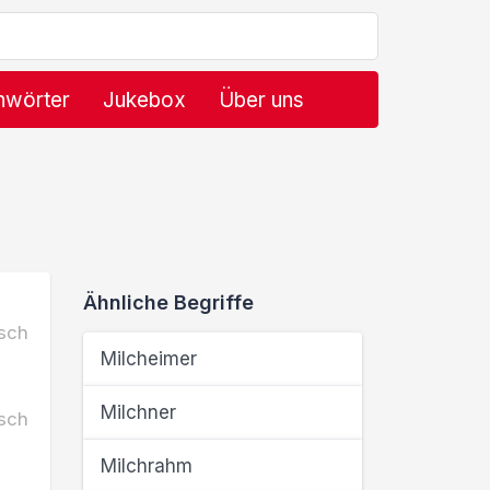
hwörter
Jukebox
Über uns
Ähnliche Begriffe
sch
Milcheimer
Milchner
sch
Milchrahm