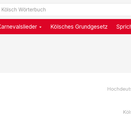
Karnevalslieder
Kölsches Grundgesetz
Spric
Hochdeut
Köl