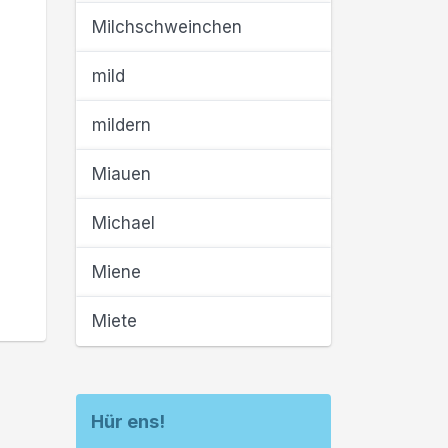
Milchschweinchen
mild
mildern
Miauen
Michael
Miene
Miete
Hür ens!