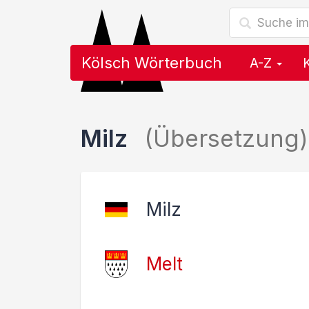
Kölsch Wörterbuch
A-Z
Milz
(Übersetzung)
Milz
Melt