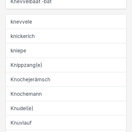
Knevvelbaat -bät
knevvele
knickerich
kniepe
Knippzang(e)
Knochejerämsch
Knochemann
Knudel(e)
Knuvlauf