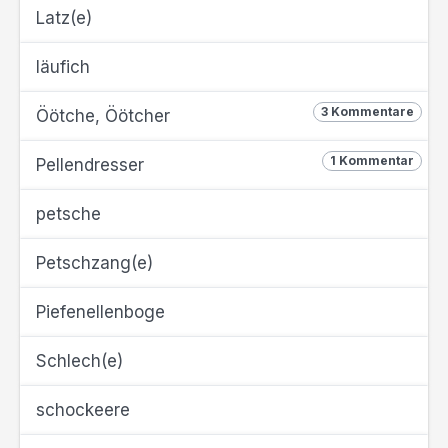
Latz(e)
läufich
3 Kommentare
Öötche, Öötcher
1 Kommentar
Pellendresser
petsche
Petschzang(e)
Piefenellenboge
Schlech(e)
schockeere