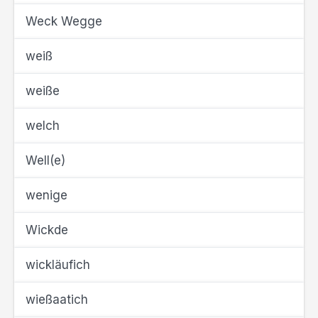
Weck Wegge
weiß
weiße
welch
Well(e)
wenige
Wickde
wickläufich
wießaatich