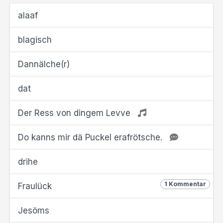
alaaf
blagisch
Dannälche(r)
dat
Der Ress von dingem Levve
Do kanns mir dä Puckel erafrötsche.
drihe
1 Kommentar
Fraulück
Jesöms