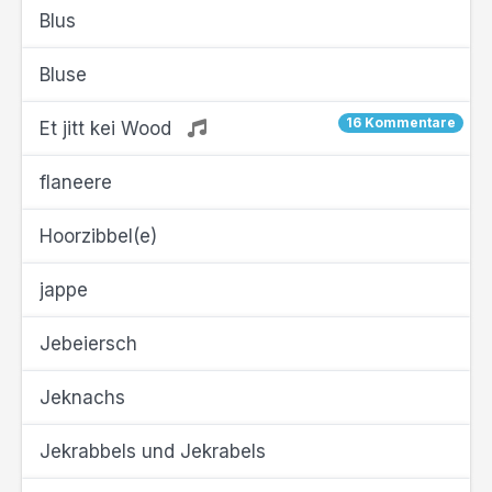
Blus
Bluse
16 Kommentare
Et jitt kei Wood
flaneere
Hoorzibbel(e)
jappe
Jebeiersch
Jeknachs
Jekrabbels und Jekrabels