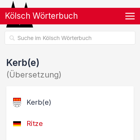
Kölsch Wörterbuch
Tog
Kerb(e)
(Übersetzung)
Kerb(e)
Ritze