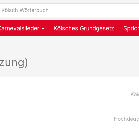
Karnevalslieder
Kölsches Grundgesetz
Spric
tzung)
Köl
Hochdeut