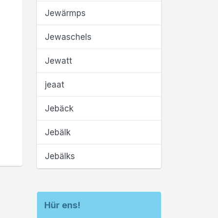
Jewärmps
Jewaschels
Jewatt
jeaat
Jebäck
Jebälk
Jebälks
Hür ens!