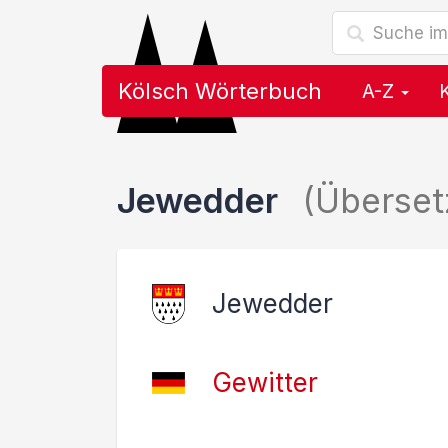
Kölsch Wörterbuch
A-Z
Jewedder
(Überse
Jewedder
Gewitter