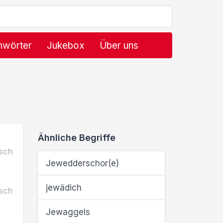
hwörter
Jukebox
Über uns
Ähnliche Begriffe
sch
Jewedderschor(e)
jewädich
sch
Jewaggels