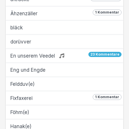
1 Kommentar
Ähzenzäller
bläck
dorüvver
23 Kommentare
En unserem Veedel
Eng und Engde
Feldduv(e)
1 Kommentar
Fixfaxerei
Föhm(e)
Hanak(e)