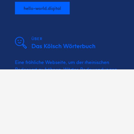
hello-world.digital
ÜBER
Das Kölsch Wörterbuch
Eine fröhliche Webseite, um der rheinischen
Redensart zu fröhnen. Wörter, Redewendungen,
Sprichwörter und Kölsche Musik bzw.
Karnevalslieder nachschlagen.
Vun un för Minsche wie do und ich!
Ein Projekt vun Hätze!
Jeden Tag ein bisschen besser!