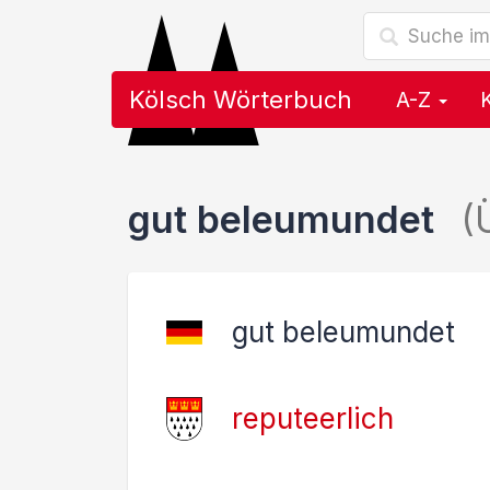
Kölsch Wörterbuch
A-Z
gut beleumundet
(
gut beleumundet
reputeerlich