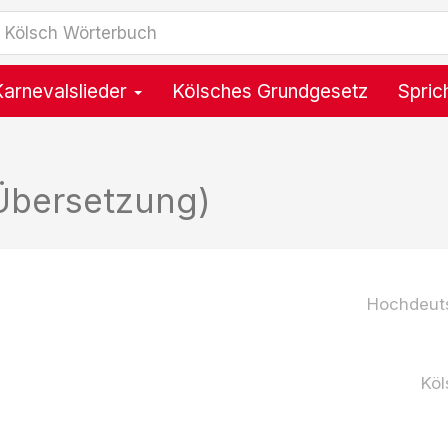
Karnevalslieder
Kölsches Grundgesetz
Spric
Übersetzung)
Hochdeut
Köl