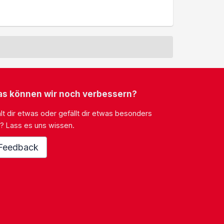
s können wir noch verbessern?
lt dir etwas oder gefällt dir etwas besonders
? Lass es uns wissen.
Feedback