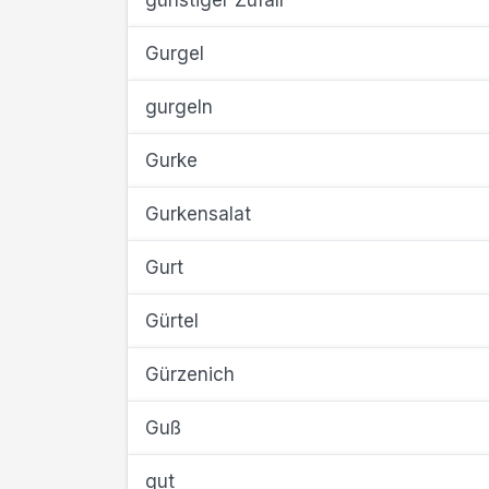
günstiger Zufall
Gurgel
gurgeln
Gurke
Gurkensalat
Gurt
Gürtel
Gürzenich
Guß
gut