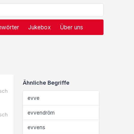
hwörter
Jukebox
Über uns
Ähnliche Begriffe
sch
evve
evvendröm
sch
evvens