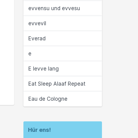
evvensu und evvesu
evvevil
Everad
e
E levve lang
Eat Sleep Alaaf Repeat
Eau de Cologne
Hür ens!