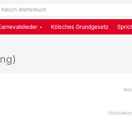
Karnevalslieder
Kölsches Grundgesetz
Spric
ung)
Köl
Hochdeut