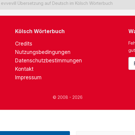
evvevill Übersetzung auf Deutsch im Kölsch Wörterbuch
Kölsch Wörterbuch
Wa
Feh
Credits
gut
Nutzungsbedingungen
Datenschutzbestimmungen
Kontakt
Impressum
© 2008 - 2026