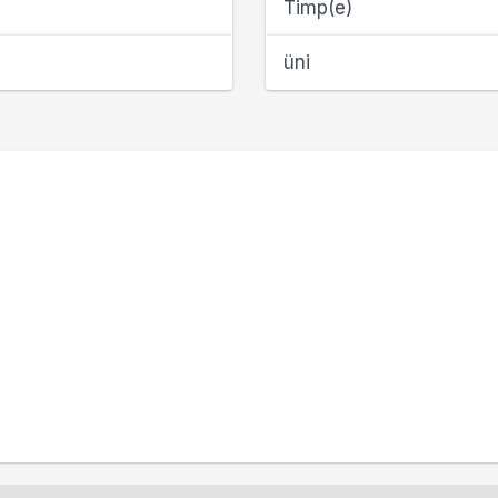
Timp(e)
üni