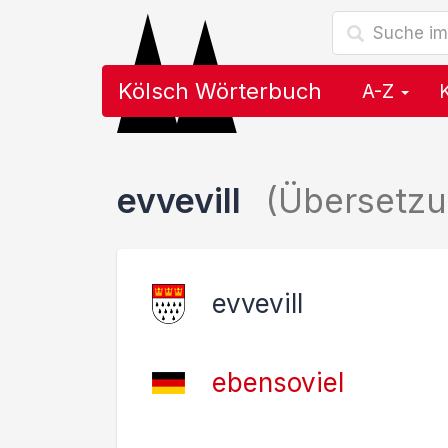
Kölsch Wörterbuch
A-Z
evvevill
(Übersetz
evvevill
ebensoviel