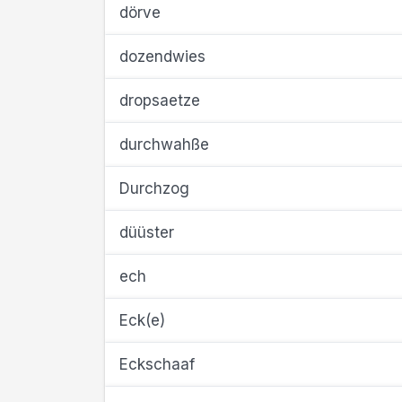
dörve
dozendwies
dropsaetze
durchwahße
Durchzog
düüster
ech
Eck(e)
Eckschaaf