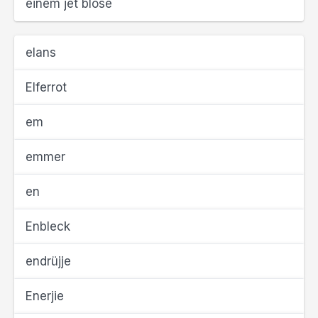
einem jet blose
elans
Elferrot
em
emmer
en
Enbleck
endrüjje
Enerjie