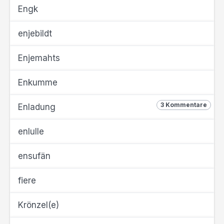
Engk
enjebildt
Enjemahts
Enkumme
3 Kommentare
Enladung
enlulle
ensufän
fiere
Krönzel(e)