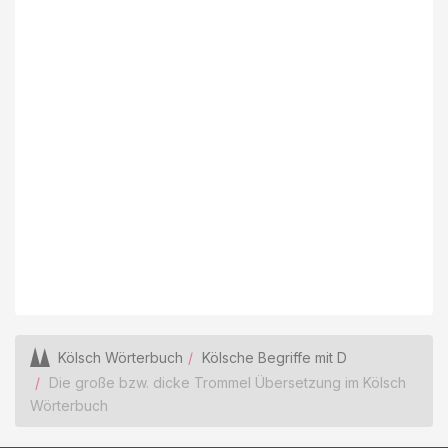
Kölsch Wörterbuch
Kölsche Begriffe mit D
Die große bzw. dicke Trommel Übersetzung im Kölsch
Wörterbuch