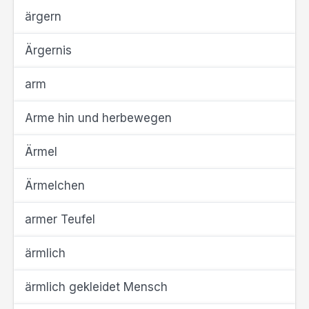
ärgern
Ärgernis
arm
Arme hin und herbewegen
Ärmel
Ärmelchen
armer Teufel
ärmlich
ärmlich gekleidet Mensch